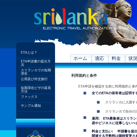
ETAとは？
ホーム
適応
料金
状
ETA申請書の提出方
法
スリランカでの短期
滞在
利用規約と条件
公用及び外交旅行
ETA申請を確認する前に利用規約と条
短期滞在ビザの延長
方法
全てのETAの保有者は証明す
ファックス
スリランカに入国す
サンプル通知
スリランカで自分の
雇用: ETA募集者はスリラ
易やビジネスに従事しないべ
料金と支払い: 申請書を提
関連する手数料は随時変更さ