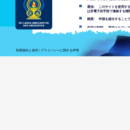
通信: このサイトを使用す
は非電子的手段で連絡する権
精度: 申請を提出すること
使用の制限: 期待されてい
免責事項
このウェブサイトの使用を受
利用規約と条件
|
プライバシーに関する声明
このウェブサイトにある情報
その事項について自分で判断
報を信頼することでまたはこ
れている損失や損害について
このウェブサイトを
は不快な、ポルノ、
す。部門は未成年者
このウェブサイトの
ウェブサイ
ってコンピ
しません。
ウェブサイ