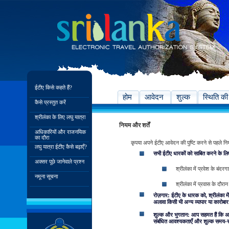
ईटीए किसे कहते हैं?
होम
आवेदन
शुल्क
स्थिति की
कैसे प्रस्तुत करें
श्रीलंका के लिए लघु यात्रा
नियम और शर्तें
अधिकारियों और राजनयिक
का दौरा
कृपया अपने ईटीए आवेदन की पुष्टि करने से पहले नियम एव
लघु यात्रा ईटीए कैसे बढ़ाएँ?
सभी ईटीए धारकों को साबित करने के लिए
अक्सर पूछे जानेवाले प्रश्न
श्रीलंका में प्रवेश के बंदर
नमूना सूचना
श्रीलंका में प्रवास के दौरान
रोज़गार: ईटीए के धारक को, श्रीलंका में
अलावा किसी भी अन्य व्यापार या कारोबार म
शुल्क और भुगतान: आप सहमत हैं कि अपन
संबंधित आवश्यकताएँ और शुल्क समय-समय