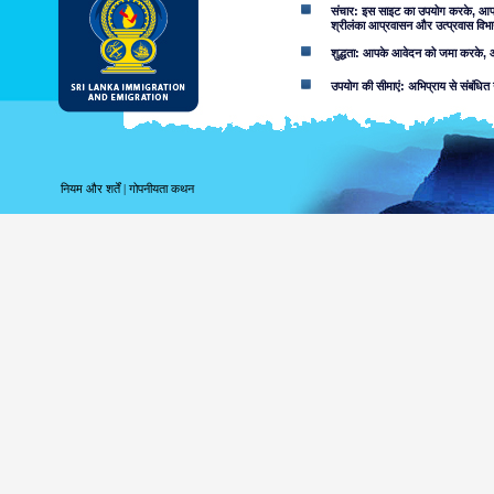
संचार: इस साइट का उपयोग करके, आप ई-म
श्रीलंका आप्रवासन और उत्प्रवास विभा
शुद्धता: आपके आवेदन को जमा करके, आप
उपयोग की सीमाएं: अभिप्राय से संबंधित 
अस्वीकरण:
इस वेब साइट का उपयोग करके आप स्वीका
इस साइट में निहित जानकारी से संबद्ध
नियम और शर्तें
|
गोपनीयता कथन
करता. उपयोगकर्ताओं को उन मामलों के बा
लापरवाही की वजह से या नहीं, उपलब्ध सू
शामिल नहीं करता.
सूचना या सामग्री, जो आक्र
सुलभ हो सकता है, परिणाम के र
सुलभ जानकारी की उपयुक्तता 
निम्नांकित कारणों सहित, आ
वेब साइट या आप
को क्षतिग्रस्त 
जोखिम कि इस वे
आपके द्वारा उपयोगी इस वेब 