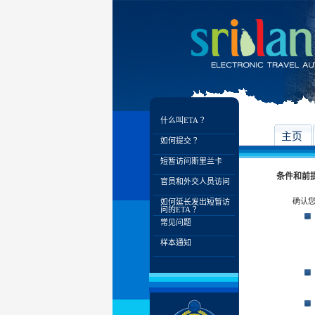
什么叫ETA？
主页
如何提交？
短暂访问斯里兰卡
条件和前
官员和外交人员访问
确认您
如何延长发出短暂访
问的ETA？
常见问题
样本通知