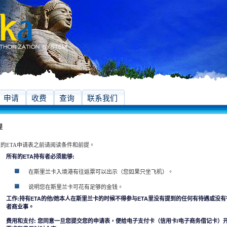
申请
收费
查询
联系我们
提
的ETA申请表之前请阅读条件和前提。
所有的ETA持有者必须能够:
在斯里兰卡入境港有往返票可以出示（您如果只坐飞机）。
说明您在斯里兰卡可花有足够的金钱。
工作:持有ETA的他/她本人在斯里兰卡的时候不得参与ETA里没有提到的任何有待遇或没
者商业事。
费用和支付: 您同意一旦您提交您的申请表，便给电子支付卡（信用卡/电子商务借记卡）