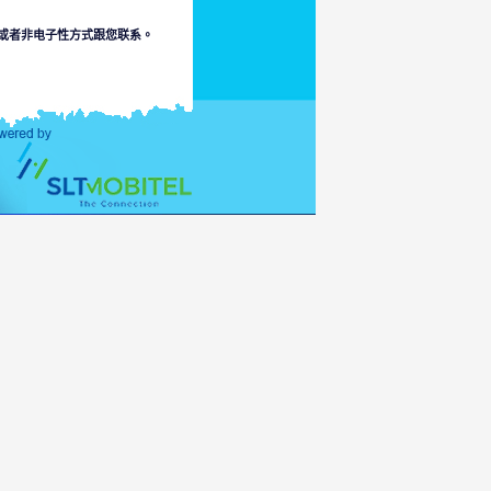
或者非电子性方式跟您联系。
有关以上的事。本部排斥因本部
允许范围内损失或损毁责任。
连接到冒犯、色情、不符合于少
人可直通信息的适当诉说。
险或者您的接通于它或者
家的法律。