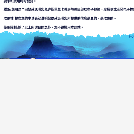
要求和费用时时会变。
联系:您用这个网站就说明您允许斯里兰卡移居与移民部以电子邮箱、发短信或者另电子性
准确性:提交您的申请表就说明您便就证明您所提供的信息是真的，是准确的。
使用限制:除了以上所谓目的之外，您不得挪用本网站。
解除条款:
用这个网站您便就接受
斯里兰卡移居与移民部不负责对出现本网上信息的完成性或者准确性。使用者将自己判断
某个部门或其代理对网站所在或通过连到网的信息的使用，信赖等引起疏忽而造成的法律
利用这个网，搞计算机破坏或者在连接的网上，可能会出现某一种材料等因素并
数人接通的或者材料或者犯罪或者猛烈等信息。本部没有对少数人或者任何别的
使用者必须面对适用本网站的一切风险，包括，
由网站传染或者启动的任何病毒引起的破坏计算机、软件或者信息的危
本网站和连接到的其他网站的内容要服从除了斯里兰卡以外任何一个国
您用本网的目的为上安全的需要和操作监督。
未经许可的使用可能会导致犯法起诉。