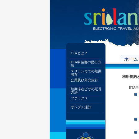
ETAとは？
ホーム
ETA申請書の提出方
法
スリランカでの短期
滞在
利用規約
公用及び外交旅行
ETA
短期滞在ビザの延長
方法
ファックス
サンプル通知