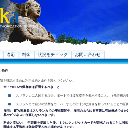
適応
料金
状況をチェック
お問い合わせ
と条件
申請を確認する前に利用規約と条件を読んでください。
全てのETAの保有者は証明するべきこと
スリランカに入国する場合、ポートで往復航空券を表示すること。（飛行機の
スリランカで自分の消費をカーバーするのに十分な資金を持っていることの証
雇用: ETA募集者はスリランカでの滞在期間中、雇用のあらゆる事態に有給無給でまた
易やビジネスに従事しないべきです。
料金と支払い: 申請書を提出した後、すぐにクレジットカードが請求されることに同
関連する手数料は随時変更される場合があります。