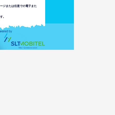
セージまたは任意での電子また
す。
は責任を負いません。使用者は
でまたはこのウェブサイトの情
不注意で起こる、法律で認めら
ます。
アクセスの結果として未成年者
にアクセス可能な場合がありま
任を負いません。
スの伝達もしくは活性化によ
ータを破損されたりするかも
カ以外の国の法律に従うリス