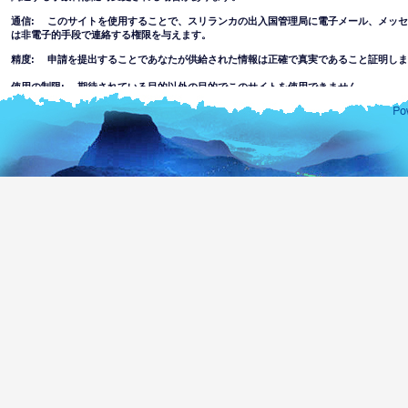
通信: このサイトを使用することで、スリランカの出入国管理局に電子メール、メッ
は非電子的手段で連絡する権限を与えます。
精度: 申請を提出することであなたが供給された情報は正確で真実であること証明しま
使用の制限: 期待されている目的以外の目的でこのサイトを使用できません。
免責事項
このウェブサイトの使用を受け入れることにより
このウェブサイトにある情報の完全さまたは正確さについてスリランカの出入国管理局
その事項について自分で判断しなければなりません。このウェブサイトを使用すること
報を信頼することでまたはこのウェブサイトを通してアクセスすることでまたは何かの
れている損失や損害について出入国管理局の一部または代理人はすべての責任を除外し
このウェブサイトを通してハッキングまたはリンクされているウェブサイトへ
は不快な、ポルノ、不適切な情報や資料にアクセスまたは犯罪や暴力的な性質
す。部門は未成年者または他の人物に表示される情報の適合性に関して一切責
このウェブサイトの使用に伴う以下を含む全てのリスクを想定します。
ウェブサイトまたはウェブサイトへのアクセスを通して何かのウイル
ってコンピュータは危険な状態になったり、ソフトウェアあるいはデ
しません。
ウェブサイトの内容およびリンクされているウェブサイトはスリラン