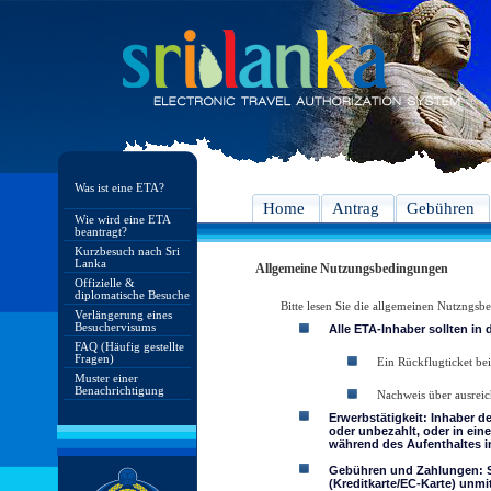
Was ist eine ETA?
Home
Antrag
Gebühren
Wie wird eine ETA
beantragt?
Kurzbesuch nach Sri
Lanka
Allgemeine Nutzungsbedingungen
Offizielle &
diplomatische Besuche
Bitte lesen Sie die allgemeinen Nutzngs
Verlängerung eines
Besuchervisums
Alle ETA-Inhaber sollten in
FAQ (Häufig gestellte
Fragen)
Ein Rückflugticket bei
Muster einer
Benachrichtigung
Nachweis über ausreic
Erwerbstätigkeit: Inhaber d
oder unbezahlt, oder in ein
während des Aufenthaltes in
Gebühren und Zahlungen: Si
(Kreditkarte/EC-Karte) unmi