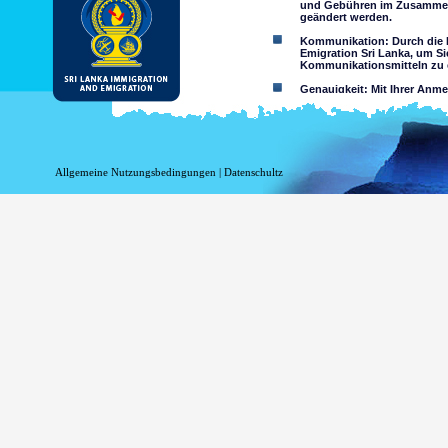
und Gebühren im Zusammen
geändert werden.
Kommunikation: Durch die N
Emigration Sri Lanka, um Si
Kommunikationsmitteln zu e
Genauigkeit: Mit Ihrer Anm
wahrheitsgemäß und richtig
Einschränkungen der Nutzun
nutzen
Haftungsausschluss:
Allgemeine Nutzungsbedingungen
|
Datenschultz
Durch Nutzung dieser Websi
Das Department of Immigrati
Genauigkeit der Informationen 
Verlust oder Schäden auf Gru
Zugriff über diese Website, ob o
Informationen oder
Minderjährigen sind o
sein entweder als Erg
Zusicherungen hinsich
Sie übernehmen alle Ri
Risiko auf 
Website oder
Das Risiko,