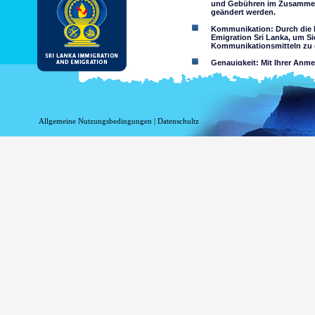
und Gebühren im Zusammen
geändert werden.
Kommunikation: Durch die N
Emigration Sri Lanka, um Si
Kommunikationsmitteln zu e
Genauigkeit: Mit Ihrer Anm
wahrheitsgemäß und richtig
Einschränkungen der Nutzun
nutzen
Haftungsausschluss:
Allgemeine Nutzungsbedingungen
|
Datenschultz
Durch Nutzung dieser Websi
Das Department of Immigrati
Genauigkeit der Informationen 
Verlust oder Schäden auf Gru
Zugriff über diese Website, ob o
Informationen oder
Minderjährigen sind o
sein entweder als Erg
Zusicherungen hinsich
Sie übernehmen alle Ri
Risiko auf 
Website oder
Das Risiko,