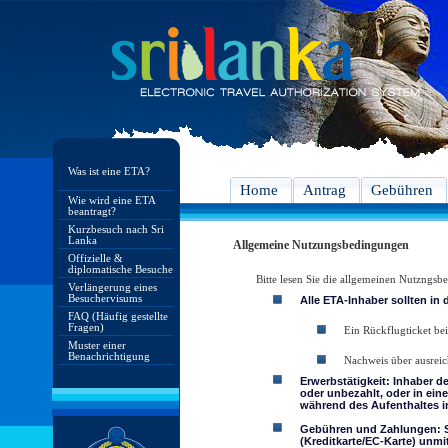
Was ist eine ETA?
Home
Antrag
Gebühren
Wie wird eine ETA
beantragt?
Kurzbesuch nach Sri
Lanka
Allgemeine Nutzungsbedingungen
Offizielle &
diplomatische Besuche
Bitte lesen Sie die allgemeinen Nutzngs
Verlängerung eines
Besuchervisums
Alle ETA-Inhaber sollten in
FAQ (Häufig gestellte
Fragen)
Ein Rückflugticket bei
Muster einer
Benachrichtigung
Nachweis über ausreic
Erwerbstätigkeit: Inhaber d
oder unbezahlt, oder in ein
während des Aufenthaltes in
Gebühren und Zahlungen: Si
(Kreditkarte/EC-Karte) unmi