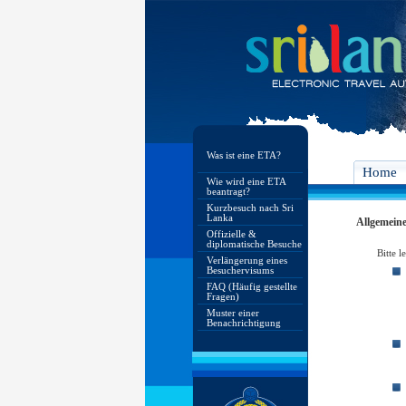
Was ist eine ETA?
Home
Wie wird eine ETA
beantragt?
Kurzbesuch nach Sri
Lanka
Allgemein
Offizielle &
diplomatische Besuche
Bitte 
Verlängerung eines
Besuchervisums
FAQ (Häufig gestellte
Fragen)
Muster einer
Benachrichtigung