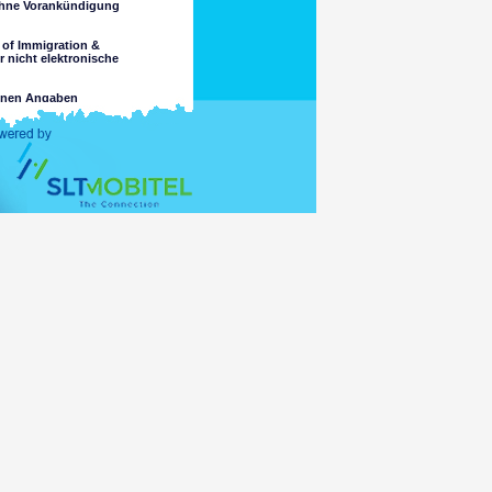
ohne Vorankündigung
of Immigration &
r nicht elektronische
benen Angaben
k als den Vorgesehenen
für die Vollständigkeit oder
 aus, soweit gesetzlich für den
ltenen Informationen oder den
treter verursacht wird.
geeignet für den Zugang der
n über diese Website zugänglich
en. Das Department macht keine
jährige oder andere.
schließlich:
wird, die vielleicht über die
der Gesetzgebung eines Landes