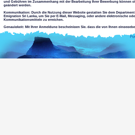
und Gebühren im Zusammenhang mit der Bearbeitung Ihrer Bewerbung können 
geändert werden.
Kommunikation: Durch die Nutzung dieser Website gestatten Sie dem Department 
Emigration Sri Lanka, um Sie per E-Mail, Messaging, oder andere elektronische ode
Kommunikationsmitteln zu erreichen.
Genauigkeit: Mit Ihrer Anmeldung bescheinigen Sie, dass die von Ihnen eingege
wahrheitsgemäß und richtig sind.
Einschränkungen der Nutzung: Sie dürfen diese Website zu keinem anderen Zwec
nutzen
Haftungsausschluss:
Durch Nutzung dieser Website akzeptieren Sie das Folgende
Das Department of Immigration & Emigration Sri Lanka nimmt keine Verantwortung 
Genauigkeit der Informationen auf dieser Website. Das Department schließt jegliche Haftung
Verlust oder Schäden auf Grund der Verwendung von oder dem Vertrauen auf die entha
Zugriff über diese Website, ob oder nicht durch Fahrlässigkeit des Departments oder seinen Ver
Informationen oder Materialien, die beleidigend, pornographisch oder un
Minderjährigen sind oder von krimineller oder gewalttätiger Charakter sind, kan
sein entweder als Ergebnis von Hackerangriffen oder über die verlinkten Webseit
Zusicherungen hinsichtlich der Eignung von zugänglichen Informationen für Minder
Sie übernehmen alle Risiken, die mit der Nutzung dieser Website verbunden sind, ein
Risiko auf Ihren Computer, Software oder Daten durch Viren beschädigt 
Website oder durch Ihre Zugriffswebsite aktiviert werden können; oder,
Das Risiko, dass der Inhalt dieser Website und verlinkten Seiten mit 