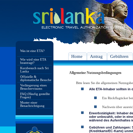
Was ist eine ETA?
Home
Antrag
Gebühren
Wie wird eine ETA
beantragt?
Kurzbesuch nach Sri
Lanka
Allgemeine Nutzungsbedingungen
Offizielle &
diplomatische Besuche
Bitte lesen Sie die allgemeinen Nutzngs
Verlängerung eines
Besuchervisums
Alle ETA-Inhaber sollten in
FAQ (Häufig gestellte
Fragen)
Ein Rückflugticket bei
Muster einer
Benachrichtigung
Nachweis über ausreic
Erwerbstätigkeit: Inhaber d
oder unbezahlt, oder in ein
während des Aufenthaltes in
Gebühren und Zahlungen: Si
(Kreditkarte/EC-Karte) unmi