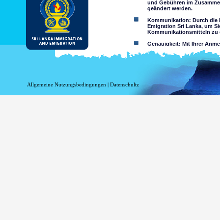
und Gebühren im Zusammen
geändert werden.
Kommunikation: Durch die N
Emigration Sri Lanka, um Si
Kommunikationsmitteln zu e
Genauigkeit: Mit Ihrer Anm
wahrheitsgemäß und richtig
Einschränkungen der Nutzun
nutzen
Haftungsausschluss:
Allgemeine Nutzungsbedingungen
|
Datenschultz
Durch Nutzung dieser Websi
Das Department of Immigrati
Genauigkeit der Informationen 
Verlust oder Schäden auf Gru
Zugriff über diese Website, ob o
Informationen oder
Minderjährigen sind o
sein entweder als Erg
Zusicherungen hinsich
Sie übernehmen alle Ri
Risiko auf 
Website oder
Das Risiko,