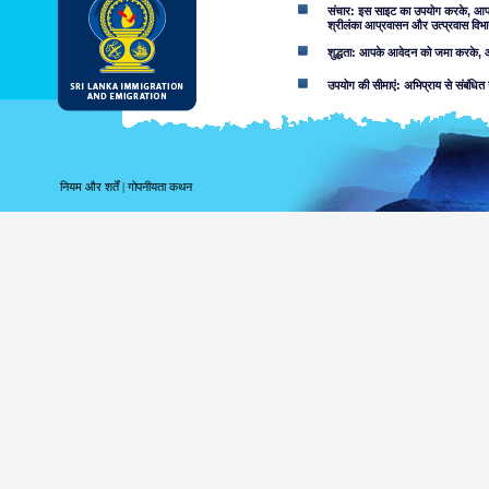
संचार: इस साइट का उपयोग करके, आप ई-म
श्रीलंका आप्रवासन और उत्प्रवास विभा
शुद्धता: आपके आवेदन को जमा करके, आप
उपयोग की सीमाएं: अभिप्राय से संबंधित 
अस्वीकरण:
इस वेब साइट का उपयोग करके आप स्वीका
इस साइट में निहित जानकारी से संबद्ध
नियम और शर्तें
|
गोपनीयता कथन
करता. उपयोगकर्ताओं को उन मामलों के बा
लापरवाही की वजह से या नहीं, उपलब्ध सू
शामिल नहीं करता.
सूचना या सामग्री, जो आक्र
सुलभ हो सकता है, परिणाम के र
सुलभ जानकारी की उपयुक्तता 
निम्नांकित कारणों सहित, आ
वेब साइट या आप
को क्षतिग्रस्त 
जोखिम कि इस वे
आपके द्वारा उपयोगी इस वेब 