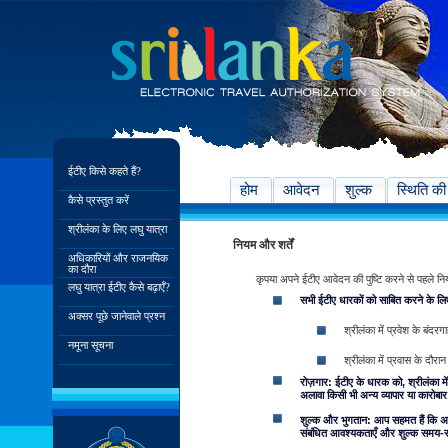
ईटीए किसे कहते हैं?
होम
आवेदन
शुल्क
स्थिति की
कैसे प्रस्तुत करें
श्रीलंका के लिए लघु यात्रा
नियम और शर्तें
अधिकारियों और राजनयिक
का दौरा
कृपया अपने ईटीए आवेदन की पुष्टि करने से पहले नियम एव
लघु यात्रा ईटीए कैसे बढ़ाएँ?
सभी ईटीए धारकों को साबित करने के लिए
अक्सर पूछे जानेवाले प्रश्न
श्रीलंका में प्रवेश के बंदर
नमूना सूचना
श्रीलंका में प्रवास के दौरान
रोज़गार: ईटीए के धारक को, श्रीलंका में
अलावा किसी भी अन्य व्यापार या कारोबार म
शुल्क और भुगतान: आप सहमत हैं कि अपन
संबंधित आवश्यकताएँ और शुल्क समय-समय