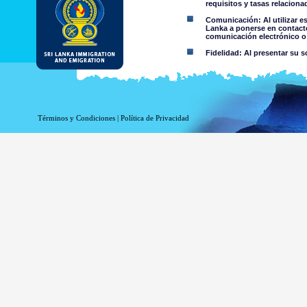
requisitos y tasas relacion
Comunicación: Al utilizar e
Lanka a ponerse en contacto
comunicación electrónico o 
Fidelidad: Al presentar su s
Restricciones de uso: No deb
Aviso Legal:
Términos y Condiciones
|
Política de Privacidad
Al utilizar esta página web 
El Departamento de Inmigración
de cualquier información conte
niega toda responsabilidad e
contenida en esta página web o 
por parte del Departamento o su
Información o materia
criminal o violenta a 
material colgado en 
información accesible 
Usted asume todos los 
Riesgo de s
trasmitido o 
El riesgo de
de Sri Lanka