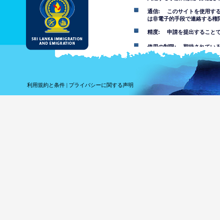
通信: このサイトを使用す
は非電子的手段で連絡する権
精度: 申請を提出すること
使用の制限: 期待されてい
免責事項
このウェブサイトの使用を受
利用規約と条件
|
プライバシーに関する声明
このウェブサイトにある情報
その事項について自分で判断
報を信頼することでまたはこ
れている損失や損害について
このウェブサイトを
は不快な、ポルノ、
す。部門は未成年者
このウェブサイトの
ウェブサイ
ってコンピ
しません。
ウェブサイ