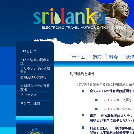
ETAとは？
ホーム
適応
料金
状
ETA申請書の提出方
法
スリランカでの短期
滞在
利用規約と条件
公用及び外交旅行
ETA申請を確認する前に利用規約と条
短期滞在ビザの延長
方法
全てのETAの保有者は証明す
ファックス
スリランカに入国す
サンプル通知
スリランカで自分の
雇用: ETA募集者はスリラ
易やビジネスに従事しないべ
料金と支払い: 申請書を提
関連する手数料は随時変更さ