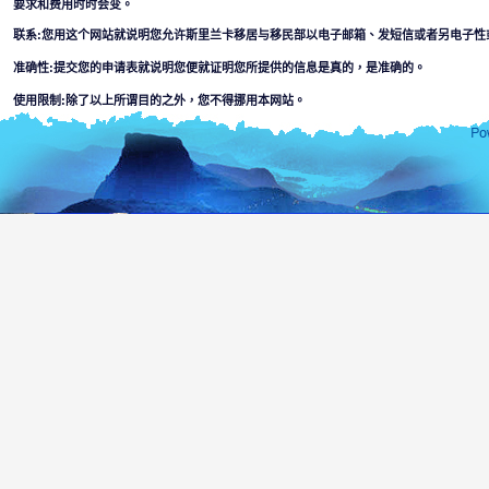
要求和费用时时会变。
联系:您用这个网站就说明您允许斯里兰卡移居与移民部以电子邮箱、发短信或者另电子性
准确性:提交您的申请表就说明您便就证明您所提供的信息是真的，是准确的。
使用限制:除了以上所谓目的之外，您不得挪用本网站。
解除条款:
用这个网站您便就接受
斯里兰卡移居与移民部不负责对出现本网上信息的完成性或者准确性。使用者将自己判断
某个部门或其代理对网站所在或通过连到网的信息的使用，信赖等引起疏忽而造成的法律
利用这个网，搞计算机破坏或者在连接的网上，可能会出现某一种材料等因素并
数人接通的或者材料或者犯罪或者猛烈等信息。本部没有对少数人或者任何别的
使用者必须面对适用本网站的一切风险，包括，
由网站传染或者启动的任何病毒引起的破坏计算机、软件或者信息的危
本网站和连接到的其他网站的内容要服从除了斯里兰卡以外任何一个国
您用本网的目的为上安全的需要和操作监督。
未经许可的使用可能会导致犯法起诉。