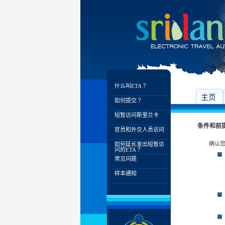
什么叫ETA？
主页
如何提交？
短暂访问斯里兰卡
条件和前
官员和外交人员访问
确认您
如何延长发出短暂访
问的ETA？
常见问题
样本通知