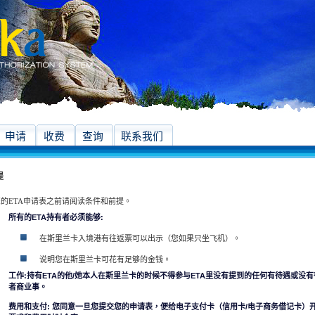
申请
收费
查询
联系我们
提
的ETA申请表之前请阅读条件和前提。
所有的ETA持有者必须能够:
在斯里兰卡入境港有往返票可以出示（您如果只坐飞机）。
说明您在斯里兰卡可花有足够的金钱。
工作:持有ETA的他/她本人在斯里兰卡的时候不得参与ETA里没有提到的任何有待遇或没
者商业事。
费用和支付: 您同意一旦您提交您的申请表，便给电子支付卡（信用卡/电子商务借记卡）