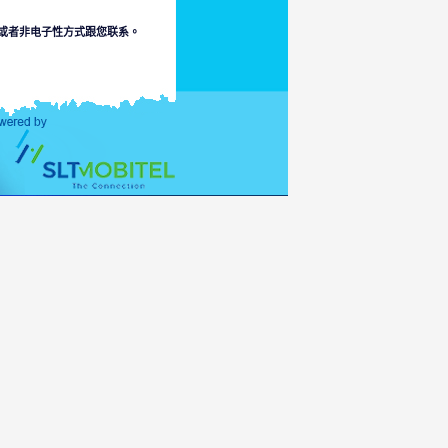
或者非电子性方式跟您联系。
有关以上的事。本部排斥因本部
允许范围内损失或损毁责任。
连接到冒犯、色情、不符合于少
人可直通信息的适当诉说。
险或者您的接通于它或者
家的法律。