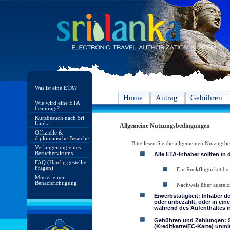
Was ist eine ETA?
Home
Antrag
Gebühren
Wie wird eine ETA
beantragt?
Kurzbesuch nach Sri
Lanka
Allgemeine Nutzungsbedingungen
Offizielle &
diplomatische Besuche
Bitte lesen Sie die allgemeinen Nutzngs
Verlängerung eines
Besuchervisums
Alle ETA-Inhaber sollten in
FAQ (Häufig gestellte
Fragen)
Ein Rückflugticket bei
Muster einer
Benachrichtigung
Nachweis über ausreic
Erwerbstätigkeit: Inhaber d
oder unbezahlt, oder in ein
während des Aufenthaltes in
Gebühren und Zahlungen: Si
(Kreditkarte/EC-Karte) unmi