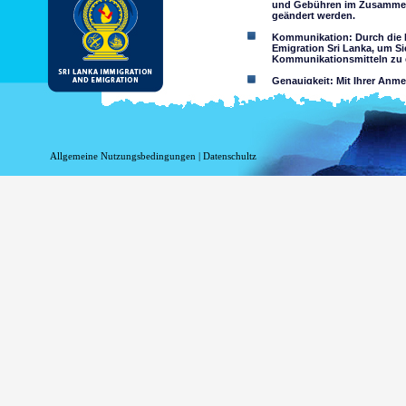
und Gebühren im Zusammen
geändert werden.
Kommunikation: Durch die N
Emigration Sri Lanka, um Si
Kommunikationsmitteln zu e
Genauigkeit: Mit Ihrer Anm
wahrheitsgemäß und richtig
Einschränkungen der Nutzun
nutzen
Haftungsausschluss:
Allgemeine Nutzungsbedingungen
|
Datenschultz
Durch Nutzung dieser Websi
Das Department of Immigrati
Genauigkeit der Informationen 
Verlust oder Schäden auf Gru
Zugriff über diese Website, ob o
Informationen oder
Minderjährigen sind o
sein entweder als Erg
Zusicherungen hinsich
Sie übernehmen alle Ri
Risiko auf 
Website oder
Das Risiko,