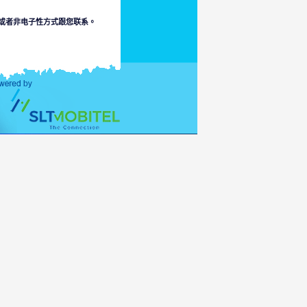
或者非电子性方式跟您联系。
有关以上的事。本部排斥因本部
允许范围内损失或损毁责任。
连接到冒犯、色情、不符合于少
人可直通信息的适当诉说。
险或者您的接通于它或者
家的法律。