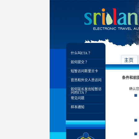
什么叫ETA？
主页
如何提交？
短暂访问斯里兰卡
条件和前
官员和外交人员访问
确认您
如何延长发出短暂访
问的ETA？
常见问题
样本通知