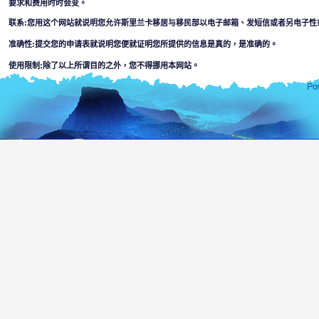
要求和费用时时会变。
联系:您用这个网站就说明您允许斯里兰卡移居与移民部以电子邮箱、发短信或者另电子性
准确性:提交您的申请表就说明您便就证明您所提供的信息是真的，是准确的。
使用限制:除了以上所谓目的之外，您不得挪用本网站。
解除条款:
用这个网站您便就接受
斯里兰卡移居与移民部不负责对出现本网上信息的完成性或者准确性。使用者将自己判断
某个部门或其代理对网站所在或通过连到网的信息的使用，信赖等引起疏忽而造成的法律
利用这个网，搞计算机破坏或者在连接的网上，可能会出现某一种材料等因素并
数人接通的或者材料或者犯罪或者猛烈等信息。本部没有对少数人或者任何别的
使用者必须面对适用本网站的一切风险，包括，
由网站传染或者启动的任何病毒引起的破坏计算机、软件或者信息的危
本网站和连接到的其他网站的内容要服从除了斯里兰卡以外任何一个国
您用本网的目的为上安全的需要和操作监督。
未经许可的使用可能会导致犯法起诉。