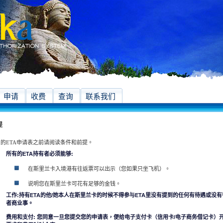
申请
收费
查询
联系我们
提
的ETA申请表之前请阅读条件和前提。
所有的ETA持有者必须能够:
在斯里兰卡入境港有往返票可以出示（您如果只坐飞机）。
说明您在斯里兰卡可花有足够的金钱。
工作:持有ETA的他/她本人在斯里兰卡的时候不得参与ETA里没有提到的任何有待遇或没
者商业事。
费用和支付: 您同意一旦您提交您的申请表，便给电子支付卡（信用卡/电子商务借记卡）