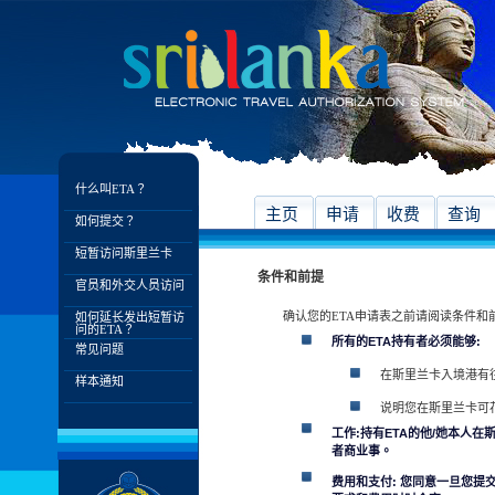
什么叫ETA？
主页
申请
收费
查询
如何提交？
短暂访问斯里兰卡
条件和前提
官员和外交人员访问
确认您的ETA申请表之前请阅读条件和
如何延长发出短暂访
问的ETA？
所有的ETA持有者必须能够:
常见问题
在斯里兰卡入境港有
样本通知
说明您在斯里兰卡可
工作:持有ETA的他/她本人
者商业事。
费用和支付: 您同意一旦您提