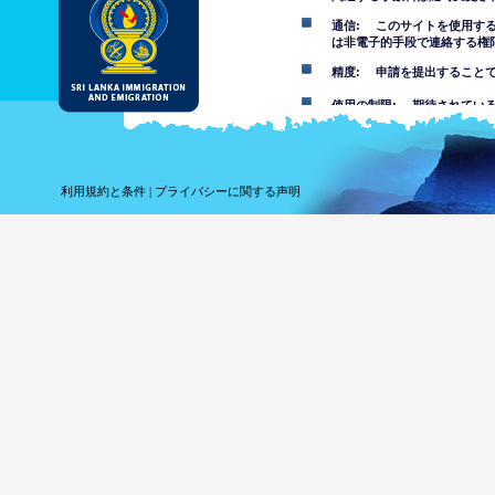
通信: このサイトを使用す
は非電子的手段で連絡する権
精度: 申請を提出すること
使用の制限: 期待されてい
免責事項
このウェブサイトの使用を受
利用規約と条件
|
プライバシーに関する声明
このウェブサイトにある情報
その事項について自分で判断
報を信頼することでまたはこ
れている損失や損害について
このウェブサイトを
は不快な、ポルノ、
す。部門は未成年者
このウェブサイトの
ウェブサイ
ってコンピ
しません。
ウェブサイ