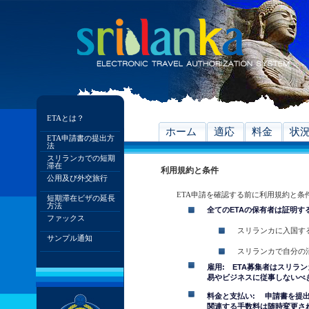
ETAとは？
ホーム
適応
料金
状
ETA申請書の提出方
法
スリランカでの短期
滞在
利用規約と条件
公用及び外交旅行
ETA申請を確認する前に利用規約と条
短期滞在ビザの延長
方法
全てのETAの保有者は証明す
ファックス
スリランカに入国す
サンプル通知
スリランカで自分の
雇用: ETA募集者はスリラ
易やビジネスに従事しないべ
料金と支払い: 申請書を提
関連する手数料は随時変更さ