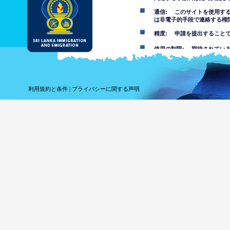
通信: このサイトを使用す
は非電子的手段で連絡する権
精度: 申請を提出すること
使用の制限: 期待されてい
免責事項
このウェブサイトの使用を受
利用規約と条件
|
プライバシーに関する声明
このウェブサイトにある情報
その事項について自分で判断
報を信頼することでまたはこ
れている損失や損害について
このウェブサイトを
は不快な、ポルノ、
す。部門は未成年者
このウェブサイトの
ウェブサイ
ってコンピ
しません。
ウェブサイ