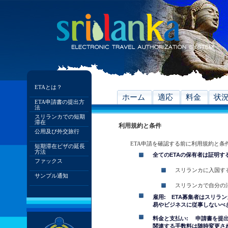
ETAとは？
ホーム
適応
料金
状
ETA申請書の提出方
法
スリランカでの短期
滞在
利用規約と条件
公用及び外交旅行
ETA申請を確認する前に利用規約と条
短期滞在ビザの延長
方法
全てのETAの保有者は証明す
ファックス
スリランカに入国す
サンプル通知
スリランカで自分の
雇用: ETA募集者はスリラ
易やビジネスに従事しないべ
料金と支払い: 申請書を提
関連する手数料は随時変更さ