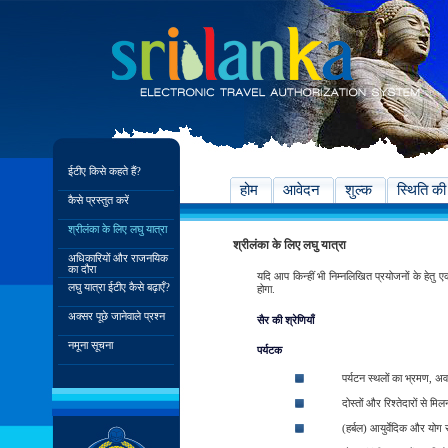
ईटीए किसे कहते हैं?
होम
आवेदन
शुल्क
स्थिति की
कैसे प्रस्तुत करें
श्रीलंका के लिए लघु यात्रा
श्रीलंका के लिए लघु यात्रा
अधिकारियों और राजनयिक
का दौरा
यदि आप किन्हीं भी निम्नलिखित प्रयोजनों के हेतु 
लघु यात्रा ईटीए कैसे बढ़ाएँ?
होगा.
अक्सर पूछे जानेवाले प्रश्न
सैर की श्रेणियाँ
नमूना सूचना
पर्यटक
पर्यटन स्थलों का भ्रमण, अ
दोस्तों और रिश्तेदारों से मिल
(हर्बल) आयुर्वेदिक और योग 