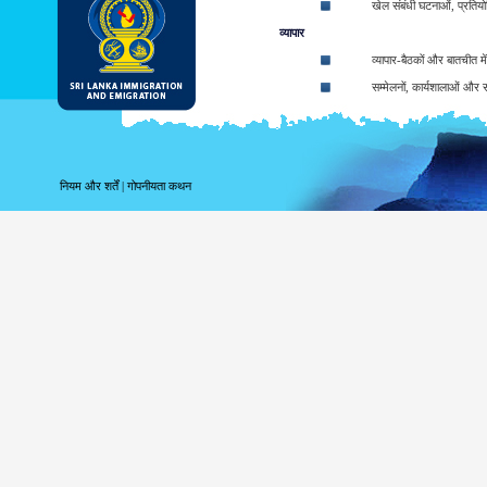
खेल संबंधी घटनाओं, प्रतियोगि
व्यापार
व्यापार-बैठकों और बातचीत मे
सम्मेलनों, कार्यशालाओं और संग
लघु प्रशिक्षण पाठ्यक्रमों में
कला, संगीत और नृत्य कार्यक्र
Participating in religio
नियम और शर्तें
|
गोपनीयता कथन
Participate in Sympos
पारगमन
श्रीलंका के माध्यम से पारग
The types of ETA:
ETA for Tourist purpos
ETA for Business purpo
ETA for Transit up to
At the arrival applicant may be granted 
arrival (Within given 30 days). The balanc
Business Purposes ETA