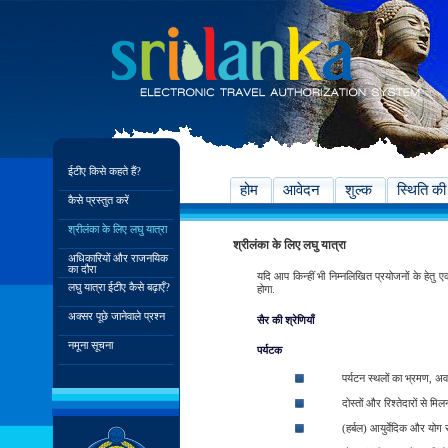
ईटीए किसे कहते हैं?
होम
आवेदन
शुल्क
स्थिति की
कैसे प्रस्तुत करें
श्रीलंका के लिए लघु यात्रा
श्रीलंका के लिए लघु यात्रा
अधिकारियों और राजनयिक
का दौरा
यदि आप किन्हीं भी निम्नलिखित प्रयोजनों के हेतु 
लघु यात्रा ईटीए कैसे बढ़ाएँ?
होगा.
अक्सर पूछे जानेवाले प्रश्न
सैर की श्रेणियाँ
नमूना सूचना
पर्यटक
पर्यटन स्थलों का भ्रमण, अ
दोस्तों और रिश्तेदारों से मिल
(हर्बल) आयुर्वेदिक और योग 