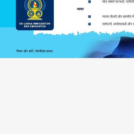
खेल संबंधी घटनाओं, प्रतियोगि
व्यापार
व्यापार-बैठकों और बातचीत मे
सम्मेलनों, कार्यशालाओं और संग
लघु प्रशिक्षण पाठ्यक्रमों में
कला, संगीत और नृत्य कार्यक्र
Participating in religio
नियम और शर्तें
|
गोपनीयता कथन
Participate in Sympos
पारगमन
श्रीलंका के माध्यम से पारग
The types of ETA:
ETA for Tourist purpos
ETA for Business purpo
ETA for Transit up to
At the arrival applicant may be granted 
arrival (Within given 30 days). The balanc
Business Purposes ETA