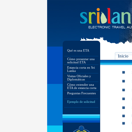
Qué es una ETA
Inicio
Cómo presentar una
solicitud ETA
Estancia corta en Sri
Lanka
Visitas Oficiales y
Diplomáticas
Cómo extender una
ETA de estancia corta
Preguntas Frecuentes
Ejemplo de solicitud