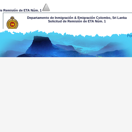
 de Remisión de ETA Núm. 1
Departamento de Inmigración & Emigración Colombo, Sri Lanka
Solicitud de Remisión de ETA Núm. 1
Estimado Sr./ Sra.,
Su solicitud de ETA ha sido evaluada detenidamente en relación con la información prop
llegar a una decisión con respecto a su solicitud de ETA, le rogamos que se ponga en 
Funcionario de Visados de la Oficina Consular de Sri Lanka más cercana. El Funcionari
informará de los requisitos adicionales para aprobar su solicitud. Para más información so
Consulares de Sri Lanka, por favor visite: www.mea.gov.lk
Por favor conserve el siguiente número para consultas futuras.
.........xxxxxxxxxxxxx
Esta es una notificación generada automáticamente y no lleva ni firma ni sello.
Departamento de Inmigración & Emigración, Sri Lanka.
Gracias por contactar con el Departamento de Inmigración de Sri Lanka
 de Remisión de ETA Núm. 2