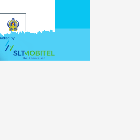
orcionada. Para
contacto con el
o de Visados le
bre las Oficinas