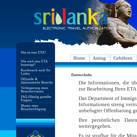
Was ist eine ETA?
Home
Antrag
Gebühren
Wie wird eine ETA
beantragt?
Kurzbesuch nach Sri
Lanka
Datenschultz
Offizielle &
Die Informationen, die ü
diplomatische Besuche
Verlängerung eines
zur Bearbeitung Ihres ETA 
Besuchervisums
FAQ (Häufig gestellte
Das Department of Immigra
Fragen)
Informationen streng vert
Muster einer
Benachrichtigung
unbefugter Offenbarung ge
Ihre persönlichen Date
weitergegeben.
Es ist strafbar für die Mi