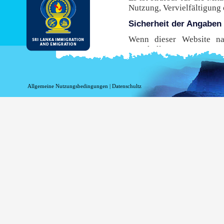
Nutzung, Vervielfältigung
Sicherheit der Angaben
Wenn dieser Website nac
Protokoll, Hypertext Tran
Übertragung von Ihrem B
Browser dieses sichere Pro
diese Website zu nutzen,
Allgemeine Nutzungsbedingungen
|
Datenschultz
sicherste Umgebung mögli
Risiken im Zusammenhang 
verbunden sind.
While DI&E provides the m
are inherent risks associat
Information beim Einlo
Informationen in Bezug au
Zwecken aufgezeichnet w
werden, wenn Sie diese Sei
Ihr Top-Level-Domai
Ihre Server-Adresse