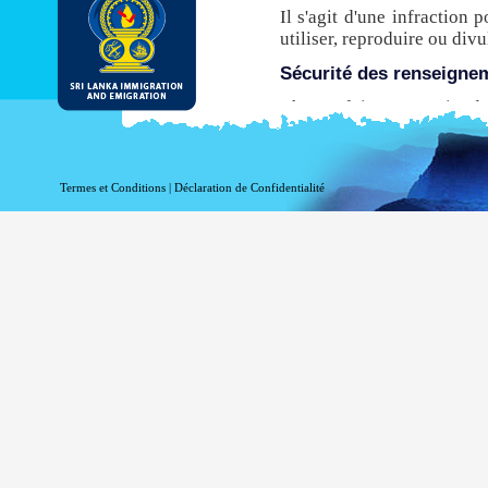
Il s'agit d'une infraction 
utiliser, reproduire ou di
Sécurité des renseigne
Chaque fois que ce site de
de transfert hypertexte sé
avant leur transmission à p
n’est pas compatible avec 
Termes et Conditions
|
Déclaration de Confidentialité
ce site pour obtenir une E
Même si le DI & E fournit
être conscient qu'il existe
via l'Internet.
Activer l’enregistrement
Information à l'égard de vo
fins statistiques. Les in
accédez à ce site:
votre nom de domaine 
votre adresse de serve
la date et l'heure de la 