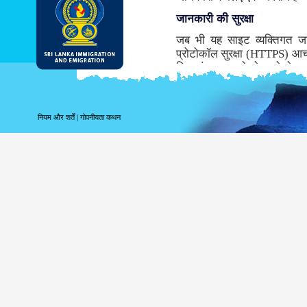
जानकारी की सुरक्षा
जब भी यह साइट व्यक्तिगत ज
प्रोटोकॉल सुरक्षा (HTTPS) आच
लिए संचरण करने से पहले डेटा ए
समर्थन नहीं करता तो, इस साइट के 
जबकि संभवतः डीआइ & ई सबसे सु
माध्यम से सूचना के संचरण के साथ
नियम और शर्तें
|
गोपनीयता कथन
साइट लॉगिंग सूचना
पर आपके लॉगिंग संबंधी सूचना 
उपयोग करते हैं तब निम्नलिखित 
अपने शीर्ष स्तर के डोमेन क
अपने सर्वर का पता;
तारीख और साइट की यात्र
पहुँचे पृष्ठ;
पूर्ववत पहुँचे साइट;
उपयोग किये गये ब्राउज़र क