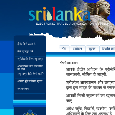
ईटीए किसे कहते हैं?
होम
आवेदन
शुल्क
स्थिति की
कैसे प्रस्तुत करें
श्रीलंका के लिए लघु यात्रा
गोपनीयता कथन
अधिकारियों और राजनयिक
आपके ईटीए आवेदन के प्रोसे
का दौरा
लघु यात्रा ईटीए कैसे बढ़ाएँ?
जानकारी, सीमित हो जाएगी.
अक्सर पूछे जानेवाले प्रश्न
श्रीलंका आप्रवासन और उत्प्र
द्वारा इस साइट के माध्यम से प्र
नमूना सूचना
आपकी निजी सूचनाओं का खुलास
जाए.
अवैध पहुँच, रिकॉर्ड, उपयोग, 
अधिकारी के लिए एक अपराध है