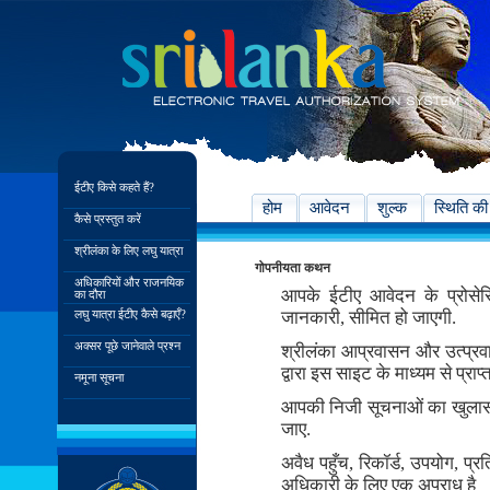
ईटीए किसे कहते हैं?
होम
आवेदन
शुल्क
स्थिति की
कैसे प्रस्तुत करें
श्रीलंका के लिए लघु यात्रा
गोपनीयता कथन
अधिकारियों और राजनयिक
आपके ईटीए आवेदन के प्रोसे
का दौरा
लघु यात्रा ईटीए कैसे बढ़ाएँ?
जानकारी, सीमित हो जाएगी.
अक्सर पूछे जानेवाले प्रश्न
श्रीलंका आप्रवासन और उत्प्र
द्वारा इस साइट के माध्यम से प्र
नमूना सूचना
आपकी निजी सूचनाओं का खुलास
जाए.
अवैध पहुँच, रिकॉर्ड, उपयोग, 
अधिकारी के लिए एक अपराध है