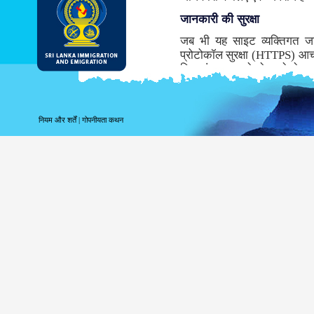
जानकारी की सुरक्षा
जब भी यह साइट व्यक्तिगत ज
प्रोटोकॉल सुरक्षा (HTTPS) आच
लिए संचरण करने से पहले डेटा ए
समर्थन नहीं करता तो, इस साइट के 
जबकि संभवतः डीआइ & ई सबसे सु
माध्यम से सूचना के संचरण के साथ
नियम और शर्तें
|
गोपनीयता कथन
साइट लॉगिंग सूचना
पर आपके लॉगिंग संबंधी सूचना 
उपयोग करते हैं तब निम्नलिखित 
अपने शीर्ष स्तर के डोमेन क
अपने सर्वर का पता;
तारीख और साइट की यात्र
पहुँचे पृष्ठ;
पूर्ववत पहुँचे साइट;
उपयोग किये गये ब्राउज़र क