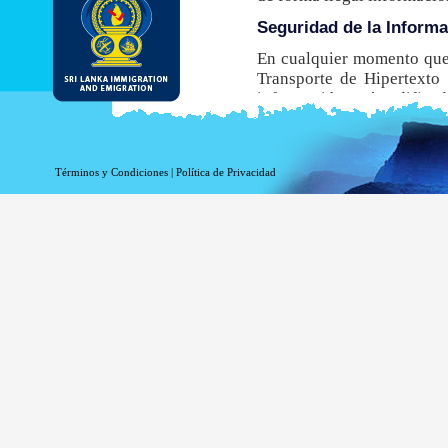
Seguridad de la Inform
En cualquier momento que 
Transporte de Hipertexto 
información está codificada
navegador no admite este
obtener una ETA.
Aunque el DI&E ofrece el e
Términos y Condiciones
|
Política de Privacidad
inherentes asociados a la t
Información de registro 
La información relacionada
estadísticas. La siguiente
Su nombre de dominio 
La dirección de su ser
La fecha y hora de la v
Las páginas a las que 
La página a la que acc