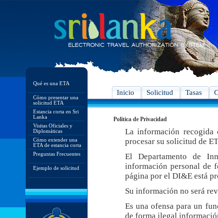
Qué es una ETA
Inicio
Solicitud
Tasas
C
Cómo presentar una
solicitud ETA
Estancia corta en Sri
Lanka
Política de Privacidad
Visitas Oficiales y
La información recogida e
Diplomáticas
Cómo extender una
procesar su solicitud de E
ETA de estancia corta
Preguntas Frecuentes
El Departamento de In
información personal de f
Ejemplo de solicitud
página por el DI&E está pr
Su información no será rev
Es una ofensa para un func
de forma ilegal informació