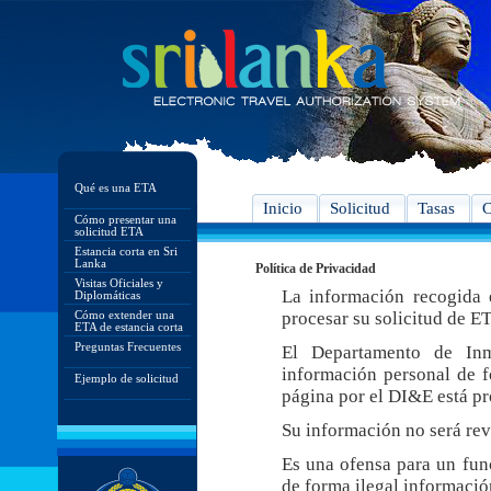
Qué es una ETA
Inicio
Solicitud
Tasas
C
Cómo presentar una
solicitud ETA
Estancia corta en Sri
Lanka
Política de Privacidad
Visitas Oficiales y
La información recogida e
Diplomáticas
Cómo extender una
procesar su solicitud de E
ETA de estancia corta
Preguntas Frecuentes
El Departamento de In
información personal de f
Ejemplo de solicitud
página por el DI&E está pr
Su información no será rev
Es una ofensa para un func
de forma ilegal informació