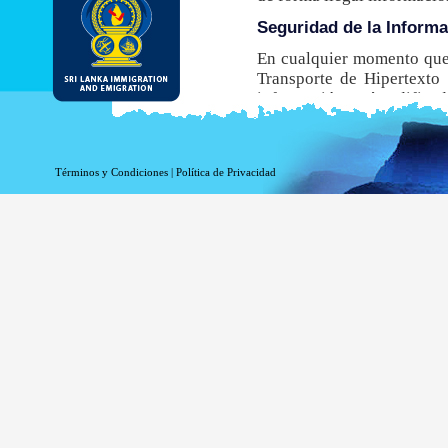
Seguridad de la Inform
En cualquier momento que 
Transporte de Hipertexto 
información está codificada
navegador no admite este
obtener una ETA.
Aunque el DI&E ofrece el e
Términos y Condiciones
|
Política de Privacidad
inherentes asociados a la t
Información de registro 
La información relacionada
estadísticas. La siguiente
Su nombre de dominio 
La dirección de su ser
La fecha y hora de la v
Las páginas a las que 
La página a la que acc