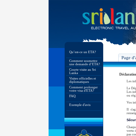
Qu’est-ce un ETA?
Page d'
Comment soumettre
une demande d’ETA?
Courte visite au Sri
Lanka
Déclaratio
Visites officielles et
Les in
diplomatiques
Comment prolonger
Le Dép
votre visa d'ETA?
Les in
ou règl
FAQ
Vos in
Exemple d'avis
Il s'a
rensei
Sécur
Chaque
vertu d
pas co