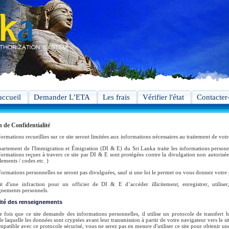
accueil
Demander L’ETA
Les frais
Vérifier l'état
Contacter
n de Confidentialité
formations recueillies sur ce site seront limitées aux informations nécessaires au traitement de vo
artement de l'Immigration et Émigration (DI & E) du Sri Lanka traite les informations personne
formations reçues à travers ce site par DI & E sont protégées contre la divulgation non autorisée.
ements / codes etc. )
formations personnelles ne seront pas divulguées, sauf si une loi le permet ou vous donnez votre
git d'une infraction pour un officier de DI & E d’accéder illicitement, enregistrer, utilis
gnements personnels.
ité des renseignements
 fois que ce site demande des informations personnelles, il utilise un protocole de transfert 
e laquelle les données sont cryptées avant leur transmission à partir de votre navigateur vers le si
mpatible avec ce protocole sécurisé, vous ne serez pas en mesure d'utiliser ce site pour obtenir u