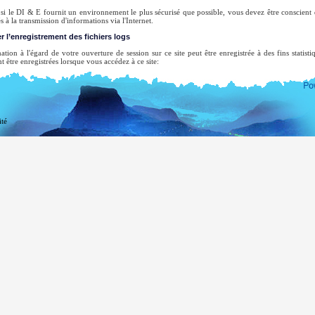
i le DI & E fournit un environnement le plus sécurisé que possible, vous devez être conscient qu
s à la transmission d'informations via l'Internet.
r l’enregistrement des fichiers logs
ation à l'égard de votre ouverture de session sur ce site peut être enregistrée à des fins statist
t être enregistrées lorsque vous accédez à ce site:
tre nom de domaine de premier niveau ;
tre adresse de serveur ;
date et l'heure de la visite du site ;
ité
s pages consultées ;
 site précédent visité ;
 type de navigateur utilisé, et
tre système d’exploitation
cune tentative ne sera faite pour identifier les utilisateurs ou leurs activités de navigation, s
e, où un organisme de la loi peut exercer un mandat d'inspecter les journaux du système.
courriel ne sera enregistré uniquement que pour le but pour lequel vous l’avez fournie. Il ne
ion, sauf si vous avez expressément demandé cela, nous ne la divulgueront pas ou ne l’utiliseron
tement.
ne liste complète des missions au Sri Lanka à l'étranger, vous pouvez visiter le site Internet du mi
ea.gov.lk
de la République démocratique socialiste du Sri Lanka.