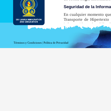
Seguridad de la Inform
En cualquier momento que 
Transporte de Hipertexto 
información está codificada
navegador no admite este
obtener una ETA.
Aunque el DI&E ofrece el e
Términos y Condiciones
|
Política de Privacidad
inherentes asociados a la t
Información de registro 
La información relacionada
estadísticas. La siguiente
Su nombre de dominio 
La dirección de su ser
La fecha y hora de la v
Las páginas a las que 
La página a la que acc