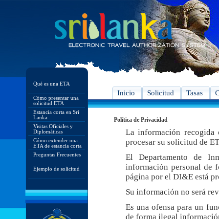
Qué es una ETA
Inicio
Solicitud
Tasas
C
Cómo presentar una
solicitud ETA
Estancia corta en Sri
Lanka
Política de Privacidad
Visitas Oficiales y
La información recogida e
Diplomáticas
Cómo extender una
procesar su solicitud de E
ETA de estancia corta
Preguntas Frecuentes
El Departamento de In
información personal de f
Ejemplo de solicitud
página por el DI&E está pr
Su información no será rev
Es una ofensa para un func
de forma ilegal informació