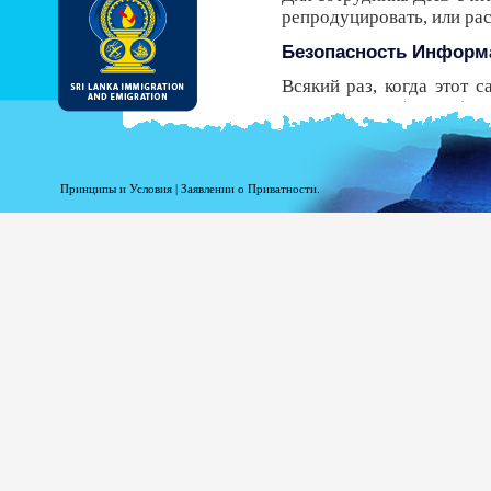
репродуцировать, или р
Безопасность Информ
Всякий раз, когда этот 
Безопасности (HTTPS), 
передачи от вашего брау
безопасный протокол, у В
получить ЭРП.
Принципы и Условия
|
Заявлении о Приватности.
Несмотря на то, что ДИ
должны знать, что есть р
Регистрационная инфо
Информация при Вашей р
статистики. Следующая
доступ к этому сайту.
Ваше доменное имя в
Адрес Вашего сервер
Дата и время посещен
Страницы доступа.