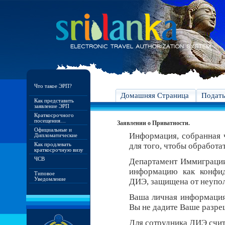
Что такое ЭРП?
Домашняя Страница
Подат
Как представить
заявление ЭРП
Краткосрочного
посещения…
Заявлении о Приватности.
Официальные и
Информация, собранная ч
Дипломатические
Как продлевать
для того, чтобы обработа
краткосрочную визу
ЧСВ
Департамент Иммиграци
информацию как конфид
Типовое
Уведомление
ДИЭ, защищена от неупо
Ваша личная информация 
Вы не дадите Ваше разреш
Для сотрудника ДИЭ счит