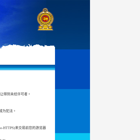
不让得到未经许可者。
成为犯法。
ure-HTTPS)来交易前您的游览器