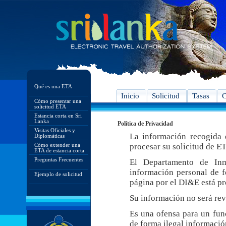
Qué es una ETA
Inicio
Solicitud
Tasas
C
Cómo presentar una
solicitud ETA
Estancia corta en Sri
Lanka
Política de Privacidad
Visitas Oficiales y
La información recogida e
Diplomáticas
Cómo extender una
procesar su solicitud de E
ETA de estancia corta
Preguntas Frecuentes
El Departamento de In
información personal de f
Ejemplo de solicitud
página por el DI&E está pr
Su información no será rev
Es una ofensa para un func
de forma ilegal informació