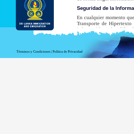
Seguridad de la Inform
En cualquier momento que 
Transporte de Hipertexto 
información está codificada
navegador no admite este
obtener una ETA.
Aunque el DI&E ofrece el e
Términos y Condiciones
|
Política de Privacidad
inherentes asociados a la t
Información de registro 
La información relacionada
estadísticas. La siguiente
Su nombre de dominio 
La dirección de su ser
La fecha y hora de la v
Las páginas a las que 
La página a la que acc