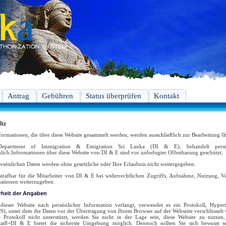
Antrag
Gebühren
Status überprüfen
Kontakt
ltz
formationen, die über diese Website gesammelt werden, werden ausschließlich zur Bearbeitung I
epartment of Immigration & Emigration Sri Lanka (DI & E), behandelt persönl
ulich.Informationen über diese Website von DI & E sind vor unbefugter Offenbarung geschützt.
ersönlichen Daten werden ohne gesetzliche oder Ihre Erlaubnis nicht weitergegeben.
 strafbar für die Mitarbeiter von DI & E bei widerrechtlichen Zugriffs, Aufnahme, Nutzung, Ve
ationen weiterzugeben.
rheit der Angaben
ieser Website nach persönlicher Information verlangt, verwendet es ein Protokoll, Hypert
), unter dem die Daten vor der Übertragung von Ihrem Browser auf der Webseite verschlüsselt w
e Protokoll nicht unterstützt, werden Sie nicht in der Lage sein, diese Website zu nutze
tat8=DI & E bietet die sicherste Umgebung möglich. Dennoch sollten Sie sich bewusst se