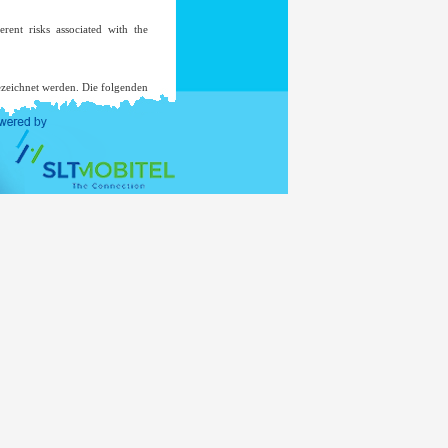
ent risks associated with the
ezeichnet werden. Die folgenden
le einer Untersuchung, wo eine
d nicht an eine Mailing-Liste
er verwenden für andere Zwecke
nisterium Ministry of External