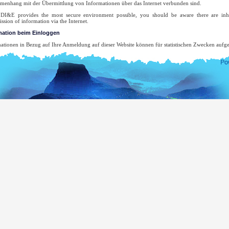
enhang mit der Übermittlung von Informationen über das Internet verbunden sind.
DI&E provides the most secure environment possible, you should be aware there are inher
ission of information via the Internet.
mation beim Einloggen
ationen in Bezug auf Ihre Anmeldung auf dieser Website können für statistischen Zwecken aufg
ationen können aufgezeichnet werden, wenn Sie diese Seite zugreifen.
r Top-Level-Domain-Name.
re Server-Adresse
s Datum und die Uhrzeit des Besuchs auf der Website
r aufgerufenen Seiten
e vorher aufgerufene Seite.
e Art des verwendeten Browsers.
r Betriebssystem
 wird nicht versucht, die Nutzer oder deren Surfverhalten außer im unwahrscheinlichen Fal
erfolgungsbehörde einen Haftbefehl erteilt, um das System-Protokoll zu überprüfen.
-Mail-Adresse wird nur für den Zweck genutzt, für den Sie es eingereicht haben. Sie wir
efügt, außer wenn Sie speziell diese angefordert haben, noch werden wir sie weitergeben od
hre Zustimmung.
ne vollständige Liste der Sri Lanka Auslandsvertretung besuchen Sie die Website des Außenmi
s.
www.mea.gov.lk
der demokratischen sozialistischen Republik Sri Lanka