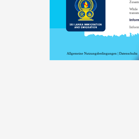
Zusamm
While 
transm
Infor
Inform
Inform
Ih
Ih
da
Allgemeine Nutzungsbedingungen
|
Datenschultz
de
di
di
Ih
Es
Strafv
Ihre E
hinzug
ohne I
Für ei
Affair