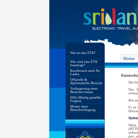
Was ist eine ETA?
Home
Wie wird eine ETA
beantragt?
Kurzbesuch nach Sri
Lanka
Datenschu
Offizielle &
Die In
diplomatische Besuche
Verlängerung eines
Das D
Besuchervisums
vertra
FAQ (Häufig gestellte
Ihre p
Fragen)
Muster einer
Es ist
Benachrichtigung
Inform
Siche
Wenn d
(HTTPS
sicher
priv_s