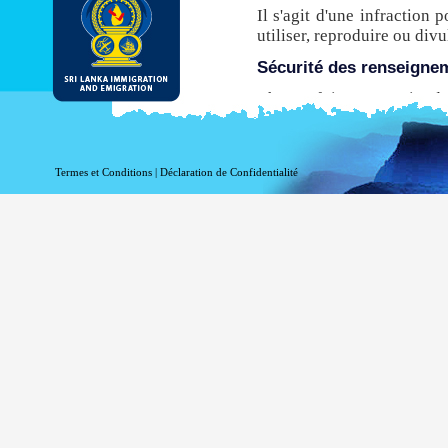
Il s'agit d'une infraction 
utiliser, reproduire ou di
Sécurité des renseigne
Chaque fois que ce site de
de transfert hypertexte sé
avant leur transmission à p
n’est pas compatible avec 
Termes et Conditions
|
Déclaration de Confidentialité
ce site pour obtenir une E
Même si le DI & E fournit
être conscient qu'il existe
via l'Internet.
Activer l’enregistrement
Information à l'égard de vo
fins statistiques. Les in
accédez à ce site:
votre nom de domaine 
votre adresse de serve
la date et l'heure de la 