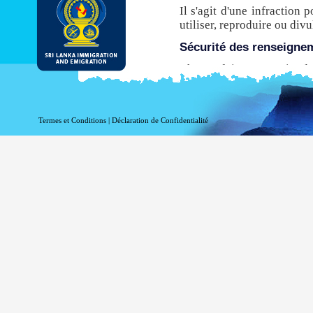
Il s'agit d'une infraction 
utiliser, reproduire ou di
Sécurité des renseigne
Chaque fois que ce site de
de transfert hypertexte sé
avant leur transmission à p
n’est pas compatible avec 
Termes et Conditions
|
Déclaration de Confidentialité
ce site pour obtenir une E
Même si le DI & E fournit
être conscient qu'il existe
via l'Internet.
Activer l’enregistrement
Information à l'égard de vo
fins statistiques. Les in
accédez à ce site:
votre nom de domaine 
votre adresse de serve
la date et l'heure de la 