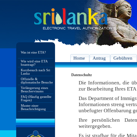
Was ist eine ETA?
Home
Antrag
Gebühren
Wie wird eine ETA
beantragt?
Kurzbesuch nach Sri
Lanka
Datenschultz
Offizielle &
Die Informationen, die ü
diplomatische Besuche
Verlängerung eines
zur Bearbeitung Ihres ETA 
Besuchervisums
FAQ (Häufig gestellte
Das Department of Immigra
Fragen)
Informationen streng vert
Muster einer
Benachrichtigung
unbefugter Offenbarung ge
Ihre persönlichen Date
weitergegeben.
Es ist strafbar für die Mi