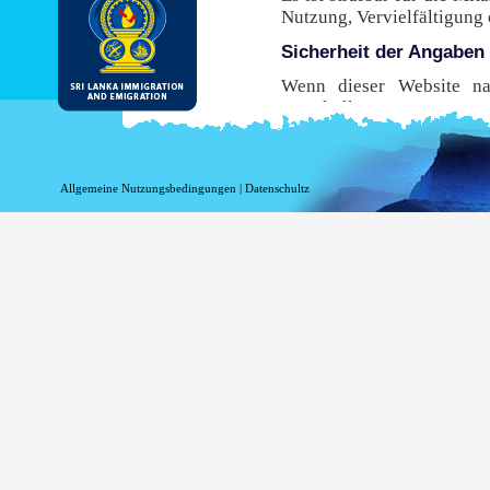
Nutzung, Vervielfältigung
Sicherheit der Angaben
Wenn dieser Website nac
Protokoll, Hypertext Tran
Übertragung von Ihrem B
Browser dieses sichere Pro
diese Website zu nutzen,
Allgemeine Nutzungsbedingungen
|
Datenschultz
sicherste Umgebung mögli
Risiken im Zusammenhang 
verbunden sind.
While DI&E provides the m
are inherent risks associat
Information beim Einlo
Informationen in Bezug au
Zwecken aufgezeichnet w
werden, wenn Sie diese Sei
Ihr Top-Level-Domai
Ihre Server-Adresse