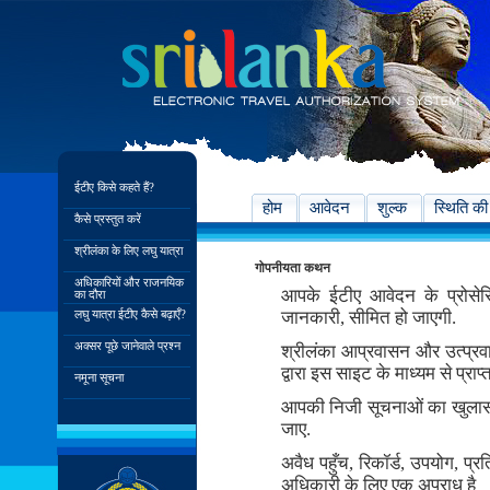
ईटीए किसे कहते हैं?
होम
आवेदन
शुल्क
स्थिति की
कैसे प्रस्तुत करें
श्रीलंका के लिए लघु यात्रा
गोपनीयता कथन
अधिकारियों और राजनयिक
आपके ईटीए आवेदन के प्रोसे
का दौरा
लघु यात्रा ईटीए कैसे बढ़ाएँ?
जानकारी, सीमित हो जाएगी.
अक्सर पूछे जानेवाले प्रश्न
श्रीलंका आप्रवासन और उत्प्र
द्वारा इस साइट के माध्यम से प्र
नमूना सूचना
आपकी निजी सूचनाओं का खुलास
जाए.
अवैध पहुँच, रिकॉर्ड, उपयोग, 
अधिकारी के लिए एक अपराध है