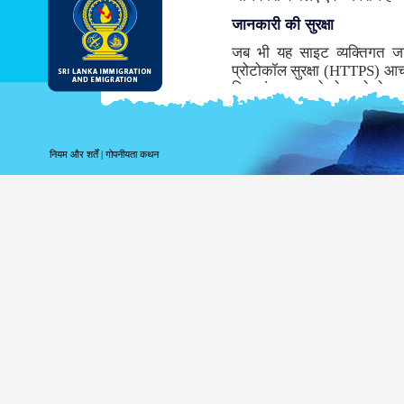
जानकारी की सुरक्षा
जब भी यह साइट व्यक्तिगत ज
प्रोटोकॉल सुरक्षा (HTTPS) आच
लिए संचरण करने से पहले डेटा ए
समर्थन नहीं करता तो, इस साइट के 
जबकि संभवतः डीआइ & ई सबसे सु
माध्यम से सूचना के संचरण के साथ
नियम और शर्तें
|
गोपनीयता कथन
साइट लॉगिंग सूचना
पर आपके लॉगिंग संबंधी सूचना 
उपयोग करते हैं तब निम्नलिखित 
अपने शीर्ष स्तर के डोमेन क
अपने सर्वर का पता;
तारीख और साइट की यात्र
पहुँचे पृष्ठ;
पूर्ववत पहुँचे साइट;
उपयोग किये गये ब्राउज़र क