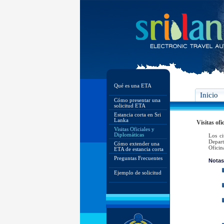
Qué es una ETA
Inicio
Cómo presentar una
solicitud ETA
Estancia corta en Sri
Lanka
Visitas ofi
Visitas Oficiales y
Diplomáticas
Los ci
Depart
Cómo extender una
Oficin
ETA de estancia corta
Preguntas Frecuentes
Notas
Ejemplo de solicitud