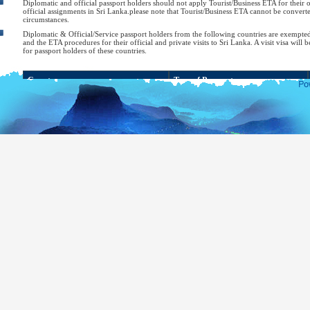
Diplomatic and official passport holders should not apply Tourist/Business ETA for their of
official assignments in Sri Lanka.please note that Tourist/Business ETA cannot be converte
circumstances.
Diplomatic & Official/Service passport holders from the following countries are exempte
and the ETA procedures for their official and private visits to Sri Lanka. A visit visa will b
for passport holders of these countries.
Country
Type of Passport
Bahrain
Diplomatic or Special
Bangladesh
Diplomatic or Official
Belarus
Diplomatic or Official
Brazil
Diplomatic, Official or Service
Cambodia
Diplomatic, Official or Service
Chile
Diplomatic or Official
Diplomatic, Official, Service or Public
China
Affairs
Cuba
Diplomatic
Georgia
Diplomatic, Official or Service
Hong Kong
Citizens of Hong Kong SAR
Diplomatic or Official (for diplomatic