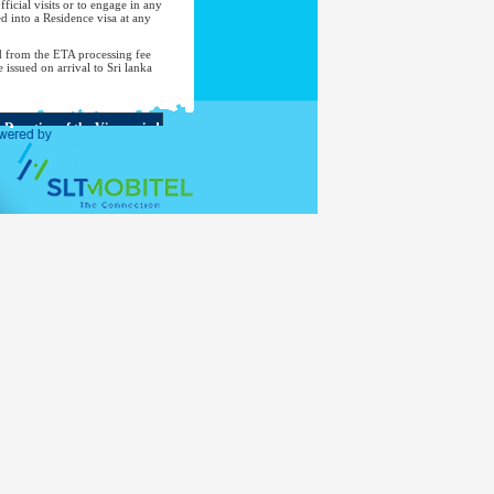
ficial visits or to engage in any
d into a Residence visa at any
d from the ETA processing fee
e issued on arrival to Sri lanka
Duration of the Visa period
Up to 90 days during a period
of 180 days from the first entry
Up to 30 days
Up to 30 days
Up to 90 days
Up to 30 days
Up to 90 days
Up to 30 days
Up to 90 days
Up to 90 days in any 180-day
period
Up to 30 days