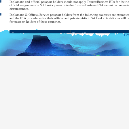
Diplomatic and official passport holders should not apply Tourist/Business ETA for their of
official assignments in Sri Lanka.please note that Tourist/Business ETA cannot be converte
circumstances.
Diplomatic & Official/Service passport holders from the following countries are exempte
and the ETA procedures for their official and private visits to Sri Lanka. A visit visa will b
for passport holders of these countries.
Country
Type of Passport
Bahrain
Diplomatic or Special
Bangladesh
Diplomatic or Official
Belarus
Diplomatic or Official
Brazil
Diplomatic, Official or Service
Cambodia
Diplomatic, Official or Service
Chile
Diplomatic or Official
Diplomatic, Official, Service or Public
China
Affairs
Cuba
Diplomatic
Georgia
Diplomatic, Official or Service
Hong Kong
Citizens of Hong Kong SAR
Diplomatic or Official (for diplomatic