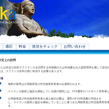
適応
料金
状況をチェック
お問い合わせ
外交上の訪問
または外交の目的でスリランカを訪問する外国籍の人は申請書を出入国管理局を通して該当
たは、スリランカ在外公館に転送する必要があります。
事項
無料の基準は公用旅券及び外交旅券所有者のみ適用されます。
スリランカ政府と協定を締結している国の国民には、ETA通常のパスポート所有者
公用旅券及び外交旅券所有者も個人旅行の際は、通常のETA申請書の手続きを 
し、スリランカ政府と協定を締結していることに基づき公用旅券及び外交旅券所有者
す。