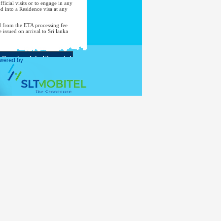
ficial visits or to engage in any
d into a Residence visa at any
d from the ETA processing fee
e issued on arrival to Sri lanka
Duration of the Visa period
Up to 90 days during a period
of 180 days from the first entry
Up to 30 days
Up to 30 days
Up to 90 days
Up to 30 days
Up to 90 days
Up to 30 days
Up to 90 days
Up to 90 days in any 180-day
period
Up to 30 days