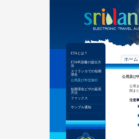
ETAとは？
ホーム
ETA申請書の提出方
法
スリランカでの短期
滞在
公用及び
公用及び外交旅行
公用
短期滞在ビザの延長
関ま
方法
ファックス
注意
サンプル通知