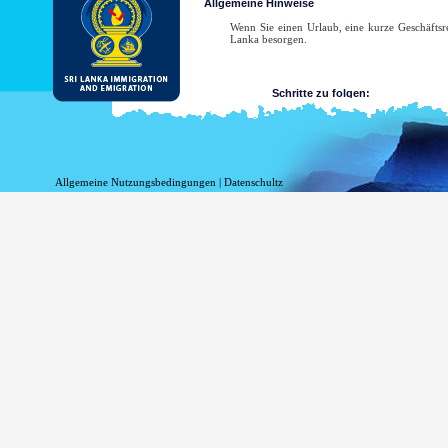
Allgemeine Hinweise
Wenn Sie einen Urlaub, eine kurze Geschäftsre
Lanka besorgen.
Schritte zu folgen:
Reichen Sie den Antrag ein
Holen Sie sich die Empfangs
Holen Sie sich Ihre ETA-Zu
Allgemeine Nutzungsbedingungen
|
Datenschultz
wenden Sie sich an die nächs
Liste der Sri Lanka Auslandsvertretung
Zur Muster eines ETA Zulassungsbescheids und
Der Antrag auf ETA sollte elektronisch durch e
Der Zulassungsinhaber ist berechtigt, ab dem 
Im Falle der Antrag auf ETA abgelehnt wird, s
Department of Immigration and Emigration fü
Liste der Sri Lanka Auslandsvertretung
Zur Muster eines ETA Zulassungsbescheids und
ETA durch den Antragsteller selbst
Wenn Sie einen Kurzbesuch in Sri Lanka pl