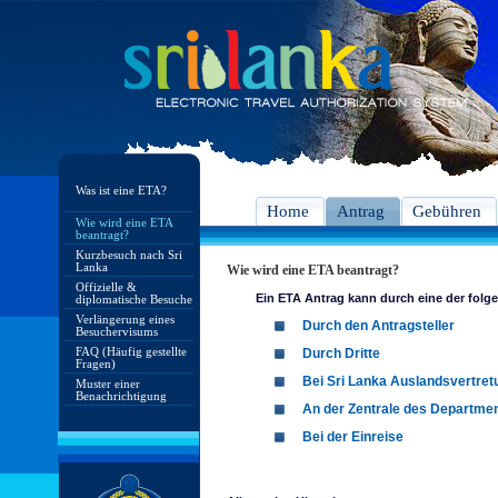
Was ist eine ETA?
Home
Antrag
Gebühren
Wie wird eine ETA
beantragt?
Kurzbesuch nach Sri
Lanka
Wie wird eine ETA beantragt?
Offizielle &
Ein ETA Antrag kann durch eine der folg
diplomatische Besuche
Verlängerung eines
Durch den Antragsteller
Besuchervisums
FAQ (Häufig gestellte
Durch Dritte
Fragen)
Bei Sri Lanka Auslandsvertret
Muster einer
Benachrichtigung
An der Zentrale des Departmen
Bei der Einreise